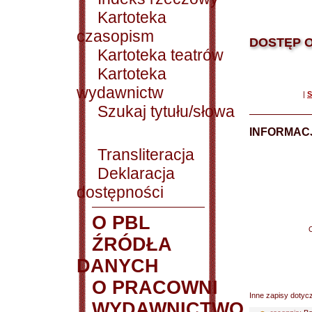
Kartoteka
czasopism
DOSTĘP O
Kartoteka teatrów
Kartoteka
wydawnictw
|
S
Szukaj tytułu/słowa
INFORMACJ
Transliteracja
Deklaracja
dostępności
O PBL
ŹRÓDŁA
DANYCH
O PRACOWNI
Inne zapisy dotyc
WYDAWNICTWO