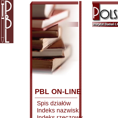
PBL ON-LINE
Spis działów
Indeks nazwisk
Indeks rzeczowy