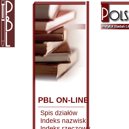
PBL ON-LINE
Spis działów
Indeks nazwisk
Indeks rzeczowy