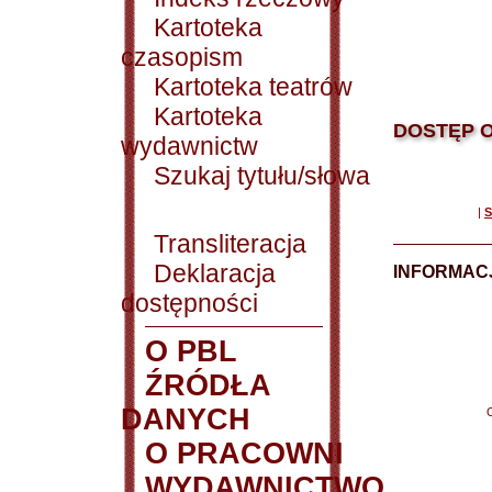
Kartoteka
czasopism
Kartoteka teatrów
Kartoteka
DOSTĘP O
wydawnictw
Szukaj tytułu/słowa
|
S
Transliteracja
Deklaracja
INFORMACJ
dostępności
O PBL
ŹRÓDŁA
DANYCH
O PRACOWNI
WYDAWNICTWO