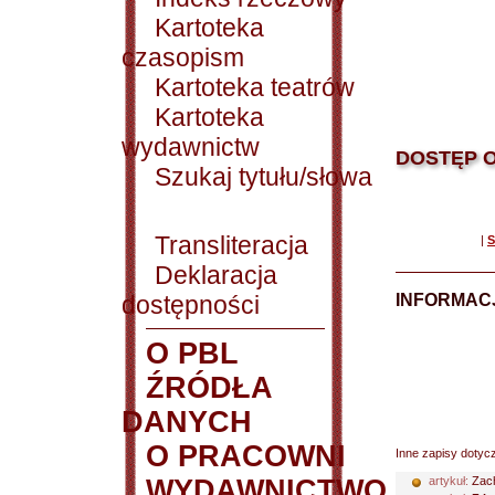
Kartoteka
czasopism
Kartoteka teatrów
Kartoteka
wydawnictw
DOSTĘP O
Szukaj tytułu/słowa
Transliteracja
|
S
Deklaracja
dostępności
INFORMACJ
O PBL
ŹRÓDŁA
DANYCH
O PRACOWNI
Inne zapisy dotyc
WYDAWNICTWO
artykuł:
Zach