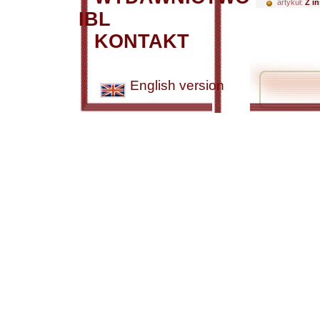
artykuł:
Z i
IBL
KONTAKT
English version