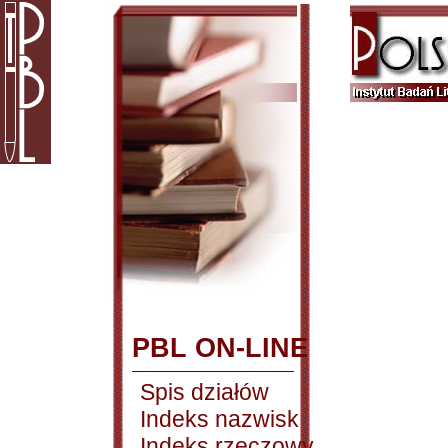
PBL ON-LINE
Spis działów
Indeks nazwisk
Indeks rzeczowy