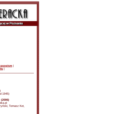
czasopism
|
ułu
|
)
 od 1945)
 (2006)
tka.pl
zyński, Tomasz Kot,