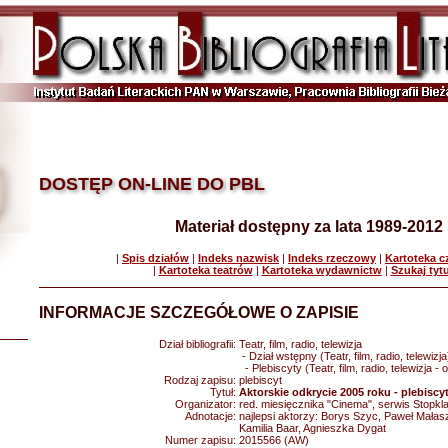
DOSTĘP ON-LINE DO PBL
Materiał dostępny za lata 1989-2012
|
Spis działów
|
Indeks nazwisk
|
Indeks rzeczowy
|
Kartoteka 
|
Kartoteka teatrów
|
Kartoteka wydawnictw
|
Szukaj tyt
INFORMACJE SZCZEGÓŁOWE O ZAPISIE
Dział bibliografii:
Teatr, film, radio, telewizja
- Dział wstępny (Teatr, film, radio, telewizja
- Plebiscyty (Teatr, film, radio, telewizja -
Rodzaj zapisu:
plebiscyt
Tytuł:
Aktorskie odkrycie 2005 roku - plebiscyt
Organizator:
red. miesięcznika "Cinema", serwis Stopkla
Adnotacje:
najlepsi aktorzy: Borys Szyc, Paweł Małas
Kamilia Baar, Agnieszka Dygat
Numer zapisu:
2015566 (AW)