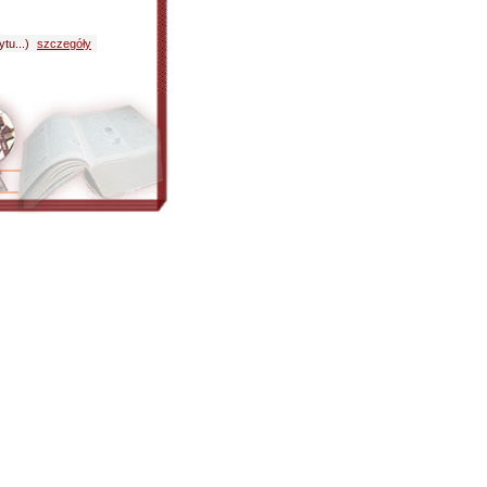
tu...)
szczegóły