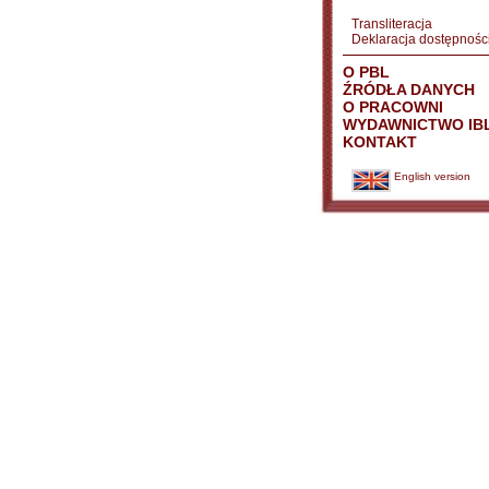
Transliteracja
Deklaracja dostępnośc
O PBL
ŹRÓDŁA DANYCH
O PRACOWNI
WYDAWNICTWO IB
KONTAKT
English version