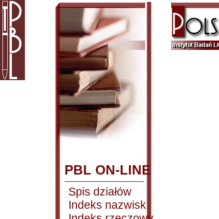
PBL ON-LINE
Spis działów
Indeks nazwisk
Indeks rzeczowy