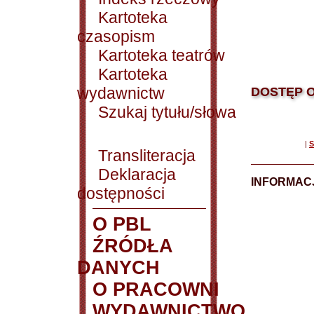
Kartoteka
czasopism
Kartoteka teatrów
Kartoteka
wydawnictw
DOSTĘP O
Szukaj tytułu/słowa
|
S
Transliteracja
Deklaracja
INFORMACJ
dostępności
O PBL
ŹRÓDŁA
DANYCH
O PRACOWNI
WYDAWNICTWO