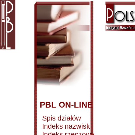
PBL ON-LINE
Spis działów
Indeks nazwisk
Indeks rzeczowy