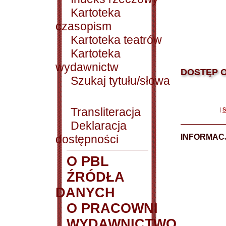
Kartoteka
czasopism
Kartoteka teatrów
Kartoteka
wydawnictw
DOSTĘP O
Szukaj tytułu/słowa
Transliteracja
|
S
Deklaracja
dostępności
INFORMACJ
O PBL
ŹRÓDŁA
DANYCH
O PRACOWNI
WYDAWNICTWO