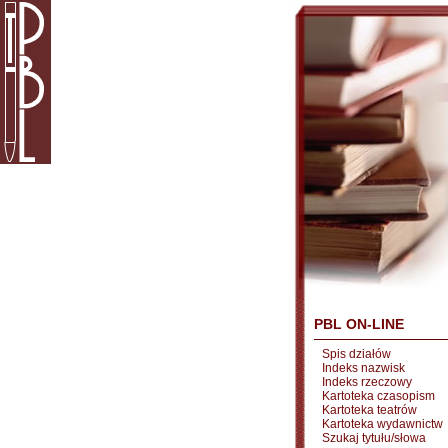
PBL ON-LINE
Spis działów
Indeks nazwisk
Indeks rzeczowy
Kartoteka czasopism
Kartoteka teatrów
Kartoteka wydawnictw
Szukaj tytułu/słowa