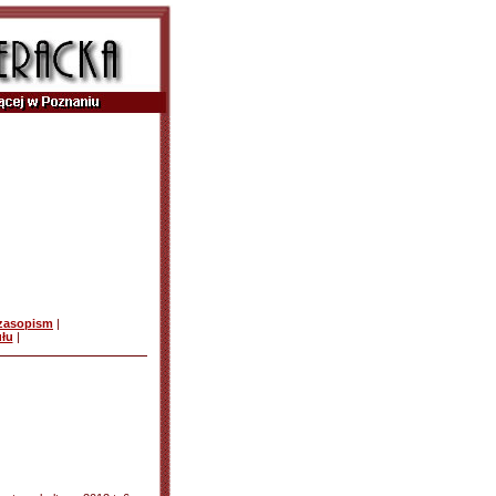
czasopism
|
ułu
|