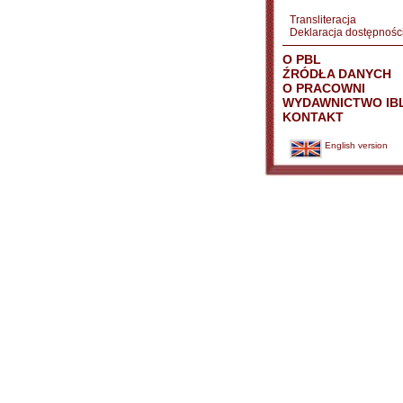
Transliteracja
Deklaracja dostępnośc
O PBL
ŹRÓDŁA DANYCH
O PRACOWNI
WYDAWNICTWO IB
KONTAKT
English version