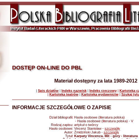
DOSTĘP ON-LINE DO PBL
Materiał dostępny za lata 1989-2012
|
Spis działów
|
Indeks nazwisk
|
Indeks rzeczowy
|
Kartoteka 
|
Kartoteka teatrów
|
Kartoteka wydawnictw
|
Szukaj tyt
INFORMACJE SZCZEGÓŁOWE O ZAPISIE
Dział bibliografii:
Hasła osobowe (literatura polska)
- Hasła osobowe (literatura polska) - V
Rodzaj zapisu:
artykuł o twórcy
Hasło osobowe:
Vincenz Stanisław -
szczegóły
Autor:
Żmidziński Jakub -
szczegóły
Tytuł:
Karpaty Vincenza. Mit - góry - literatura