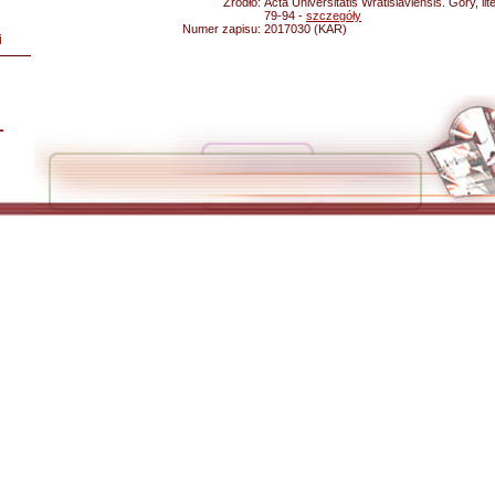
Źródło:
Acta Universitatis Wratislaviensis. Góry, lite
79-94 -
szczegóły
Numer zapisu:
2017030 (KAR)
i
L