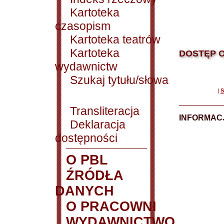
Kartoteka
czasopism
Kartoteka teatrów
Kartoteka
DOSTĘP O
wydawnictw
Szukaj tytułu/słowa
|
S
Transliteracja
INFORMACJ
Deklaracja
dostępności
O PBL
ŹRÓDŁA
DANYCH
O PRACOWNI
WYDAWNICTWO