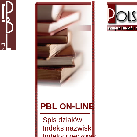
PBL ON-LINE
Spis działów
Indeks nazwisk
Indeks rzeczowy