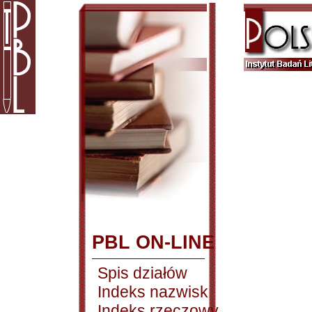
PBL ON-LINE
Spis działów
Indeks nazwisk
Indeks rzeczowy