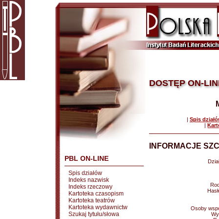
DOSTĘP ON-LIN
|
Spis dział
|
Kart
INFORMACJE SZC
PBL ON-LINE
Dział
Spis działów
Indeks nazwisk
Rod
Indeks rzeczowy
Hasł
Kartoteka czasopism
Kartoteka teatrów
Kartoteka wydawnictw
Osoby wspó
Szukaj tytułu/słowa
Wy