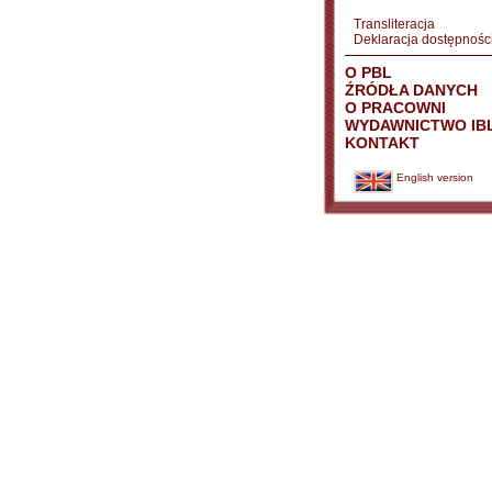
Transliteracja
Deklaracja dostępnośc
O PBL
ŹRÓDŁA DANYCH
O PRACOWNI
WYDAWNICTWO IB
KONTAKT
English version