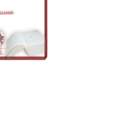
zczegóły