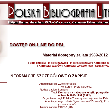
DOSTĘP ON-LINE DO PBL
Materiał dostępny za lata 1989-2012
|
Spis działów
|
Indeks nazwisk
|
Indeks rzeczowy
|
Kartoteka 
|
Kartoteka teatrów
|
Kartoteka wydawnictw
|
Szukaj tyt
INFORMACJE SZCZEGÓŁOWE O ZAPISIE
Dział bibliografii:
Życie literackie
- Konkursy (życie literackie)
Rodzaj zapisu:
konkurs
Tytuł:
Konkurs na najlepsze książki poetycki
w latach 1990-1992 (1992)
Organizator:
ogł. Polskie Towarzystwo Wydawców Ksią
Adnotacje:
nagr.: Maria Bigoszewska ("Zmowa"), Józe
jasno ciemno")
Numer zapisu:
218257 (JB)