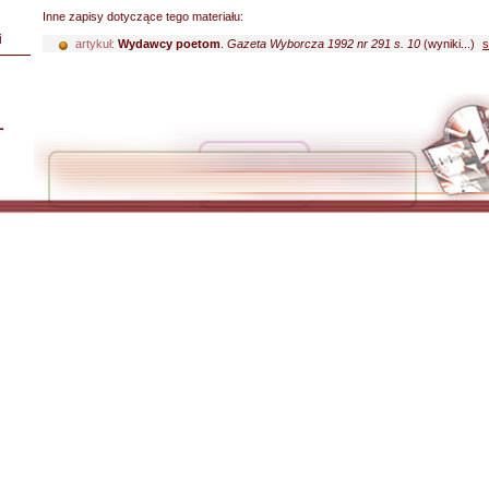
Inne zapisy dotyczące tego materiału:
i
artykuł:
Wydawcy poetom
.
Gazeta Wyborcza 1992 nr 291 s. 10
(wyniki...)
s
L