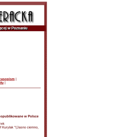
czasopism
|
ułu
|
e opublikowane w Polsce
żek
f Kurylak "(Jasno ciemno,