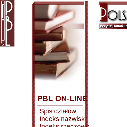
PBL ON-LINE
Spis działów
Indeks nazwisk
Indeks rzeczowy