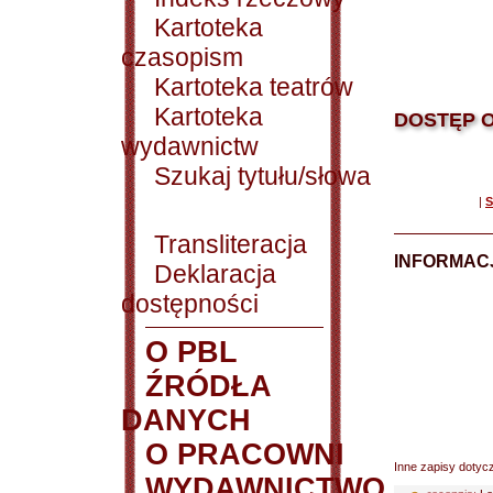
Kartoteka
czasopism
Kartoteka teatrów
Kartoteka
DOSTĘP O
wydawnictw
Szukaj tytułu/słowa
|
S
Transliteracja
INFORMACJ
Deklaracja
dostępności
O PBL
ŹRÓDŁA
DANYCH
O PRACOWNI
Inne zapisy dotyc
WYDAWNICTWO