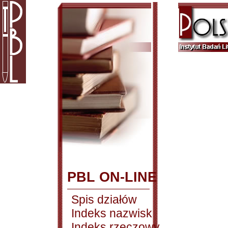
PBL ON-LINE
Spis działów
Indeks nazwisk
Indeks rzeczowy