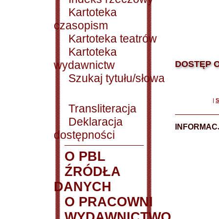
Kartoteka
czasopism
Kartoteka teatrów
Kartoteka
wydawnictw
DOSTĘP O
Szukaj tytułu/słowa
|
S
Transliteracja
Deklaracja
INFORMACJ
dostępności
O PBL
ŹRÓDŁA
DANYCH
O PRACOWNI
WYDAWNICTWO