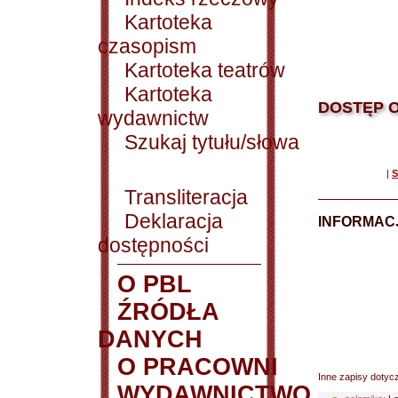
Kartoteka
czasopism
Kartoteka teatrów
Kartoteka
DOSTĘP O
wydawnictw
Szukaj tytułu/słowa
|
S
Transliteracja
Deklaracja
INFORMACJ
dostępności
O PBL
ŹRÓDŁA
DANYCH
O PRACOWNI
Inne zapisy dotyc
WYDAWNICTWO