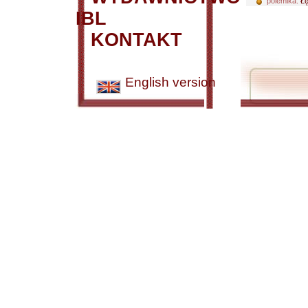
polemika:
Łę
IBL
KONTAKT
English version