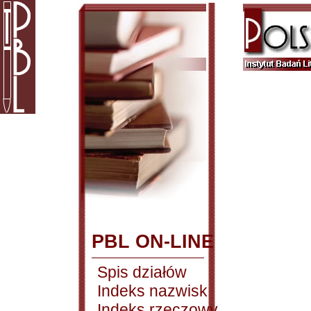
PBL ON-LINE
Spis działów
Indeks nazwisk
Indeks rzeczowy