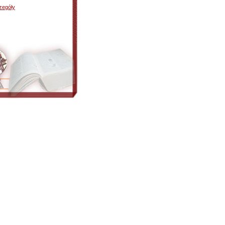
zegóły