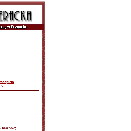
czasopism
|
ułu
|
 w Krakowie;