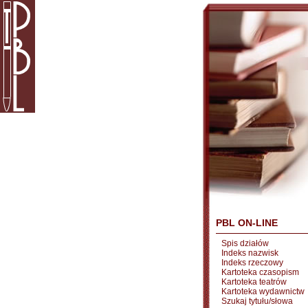
PBL ON-LINE
Spis działów
Indeks nazwisk
Indeks rzeczowy
Kartoteka czasopism
Kartoteka teatrów
Kartoteka wydawnictw
Szukaj tytułu/słowa