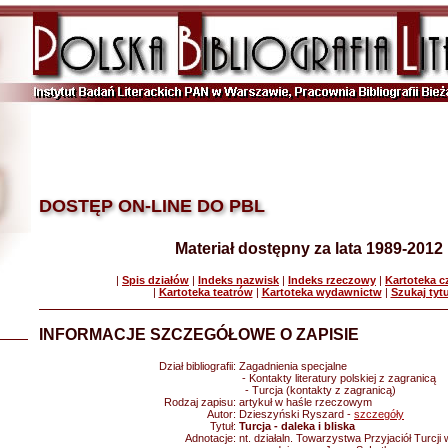
DOSTĘP ON-LINE DO PBL
Materiał dostępny za lata 1989-2012
|
Spis działów
|
Indeks nazwisk
|
Indeks rzeczowy
|
Kartoteka 
|
Kartoteka teatrów
|
Kartoteka wydawnictw
|
Szukaj tyt
INFORMACJE SZCZEGÓŁOWE O ZAPISIE
Dział bibliografii:
Zagadnienia specjalne
- Kontakty literatury polskiej z zagranicą
- Turcja (kontakty z zagranicą)
Rodzaj zapisu:
artykuł w haśle rzeczowym
Autor:
Dzieszyński Ryszard -
szczegóły
Tytuł:
Turcja - daleka i bliska
Adnotacje:
nt. działaln. Towarzystwa Przyjaciół Turcji