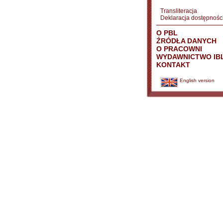
Transliteracja
Deklaracja dostępnośc
O PBL
ŹRÓDŁA DANYCH
O PRACOWNI
WYDAWNICTWO IB
KONTAKT
English version