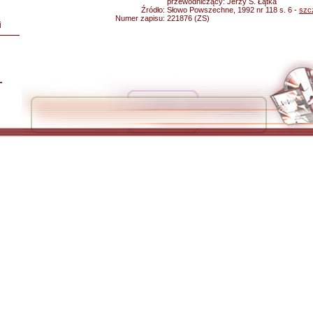
przewodniczący: Jerzy S. Łątka
Źródło:
Słowo Powszechne, 1992 nr 118 s. 6 -
szc
Numer zapisu:
221876 (ZS)
i
L