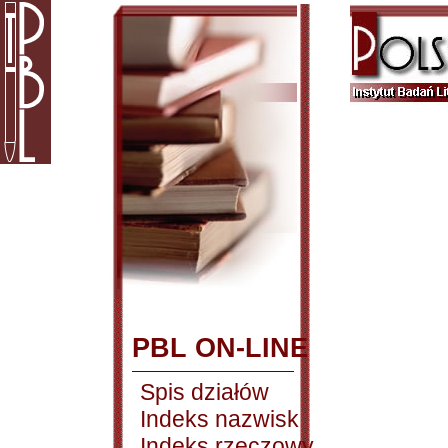
PBL ON-LINE
Spis działów
Indeks nazwisk
Indeks rzeczowy