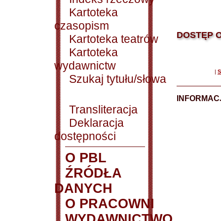
Kartoteka
czasopism
DOSTĘP O
Kartoteka teatrów
Kartoteka
wydawnictw
|
S
Szukaj tytułu/słowa
INFORMACJ
Transliteracja
Deklaracja
dostępności
O PBL
ŹRÓDŁA
DANYCH
O PRACOWNI
WYDAWNICTWO