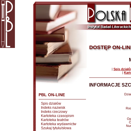
DOSTĘP ON-LIN
|
Spis dział
|
Kart
INFORMACJE SZC
PBL ON-LINE
Dział
Spis działów
Indeks nazwisk
Rod
Indeks rzeczowy
Kartoteka czasopism
Op
Kartoteka teatrów
O
Kartoteka wydawnictw
Nu
Szukaj tytułu/słowa