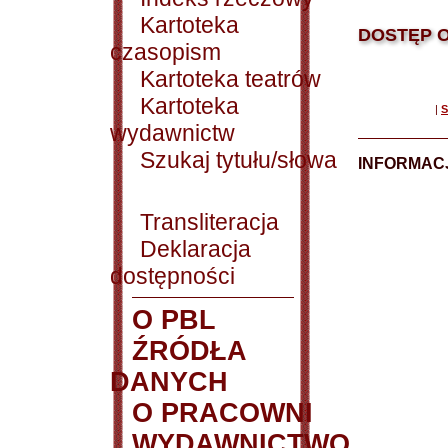
Kartoteka
DOSTĘP O
czasopism
Kartoteka teatrów
Kartoteka
|
S
wydawnictw
Szukaj tytułu/słowa
INFORMACJ
Transliteracja
Deklaracja
dostępności
O PBL
ŹRÓDŁA
DANYCH
O PRACOWNI
WYDAWNICTWO