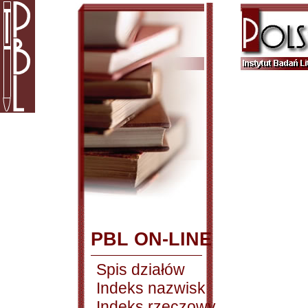
PBL ON-LINE
Spis działów
Indeks nazwisk
Indeks rzeczowy