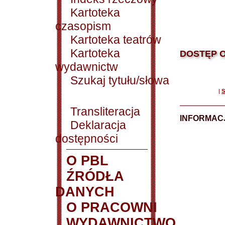
Kartoteka
czasopism
Kartoteka teatrów
Kartoteka
DOSTĘP O
wydawnictw
Szukaj tytułu/słowa
|
S
Transliteracja
INFORMACJ
Deklaracja
dostępności
O PBL
ŹRÓDŁA
DANYCH
O PRACOWNI
WYDAWNICTWO