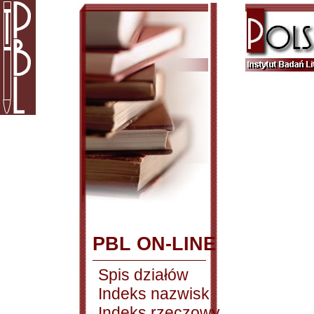
PBL ON-LINE
Spis działów
Indeks nazwisk
Indeks rzeczowy