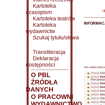
Kartoteka
czasopism
|
S
Kartoteka teatrów
INFORMACJ
Kartoteka
wydawnictw
Szukaj tytułu/słowa
Transliteracja
Deklaracja
dostępności
Inne zapisy dotyc
O PBL
artykuł:
Gaz
artykuł:
Kon
Rzeczpospoli
ŹRÓDŁA
artykuł:
Kon
artykuł:
Kon
DANYCH
artykuł:
Kres
artykuł:
Meta
O PRACOWNI
artykuł:
Odra
WYDAWNICTWO
artykuł:
Prze