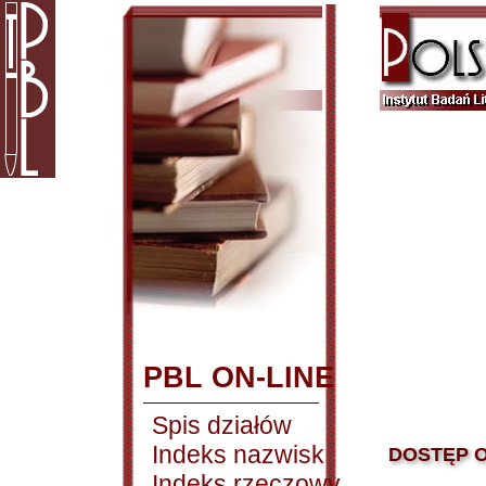
PBL ON-LINE
Spis działów
Indeks nazwisk
DOSTĘP O
Indeks rzeczowy