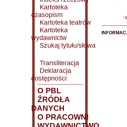
Kartoteka
czasopism
|
S
Kartoteka teatrów
Kartoteka
INFORMACJ
wydawnictw
Szukaj tytułu/słowa
Transliteracja
Deklaracja
dostępności
O PBL
ŹRÓDŁA
DANYCH
O PRACOWNI
WYDAWNICTWO