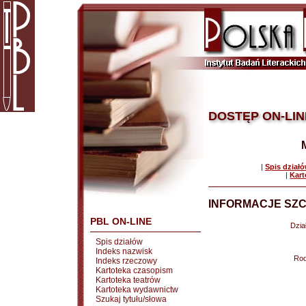
DOSTĘP ON-LIN
|
Spis dział
|
Kart
INFORMACJE SZC
PBL ON-LINE
Dział
Spis działów
Indeks nazwisk
Rod
Indeks rzeczowy
Kartoteka czasopism
Kartoteka teatrów
Kartoteka wydawnictw
Szukaj tytułu/słowa