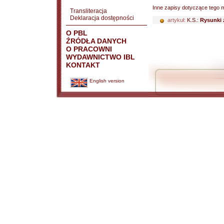
Inne zapisy dotyczące tego m
Transliteracja
Deklaracja dostępności
artykuł:
K.S.:
Rysunki 
O PBL
ŹRÓDŁA DANYCH
O PRACOWNI
WYDAWNICTWO IBL
KONTAKT
English version