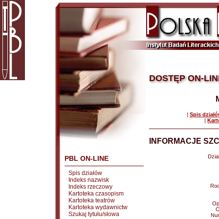
DOSTĘP ON-LIN
|
Spis dział
|
Kart
INFORMACJE SZC
Dział
PBL ON-LINE
Spis działów
Indeks nazwisk
Rod
Indeks rzeczowy
Kartoteka czasopism
Kartoteka teatrów
Op
Kartoteka wydawnictw
O
Szukaj tytułu/słowa
Nu