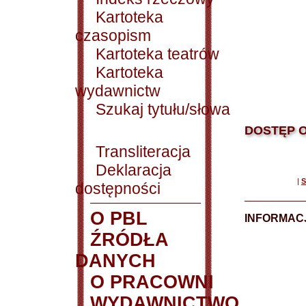
Kartoteka
czasopism
Kartoteka teatrów
Kartoteka
wydawnictw
Szukaj tytułu/słowa
DOSTĘP O
Transliteracja
Deklaracja
|
S
dostępności
O PBL
INFORMACJ
ŹRÓDŁA
DANYCH
O PRACOWNI
WYDAWNICTWO