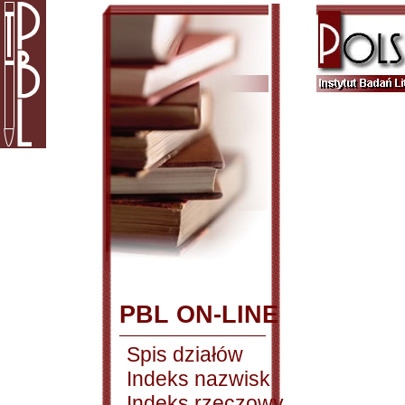
PBL ON-LINE
Spis działów
Indeks nazwisk
Indeks rzeczowy