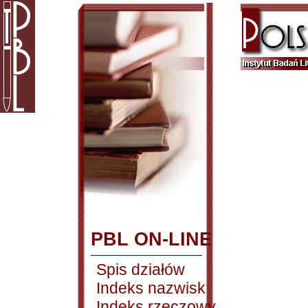
PBL ON-LINE
Spis działów
Indeks nazwisk
Indeks rzeczowy