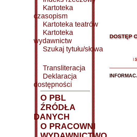
Kartoteka
czasopism
Kartoteka teatrów
Kartoteka
DOSTĘP O
wydawnictw
Szukaj tytułu/słowa
|
S
Transliteracja
Deklaracja
INFORMACJ
dostępności
O PBL
ŹRÓDŁA
DANYCH
O PRACOWNI
WYDAWNICTWO