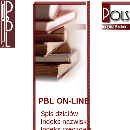
PBL ON-LINE
Spis działów
Indeks nazwisk
Indeks rzeczowy