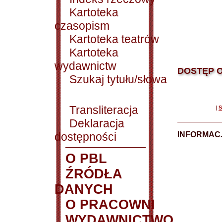
Kartoteka
czasopism
Kartoteka teatrów
Kartoteka
wydawnictw
DOSTĘP O
Szukaj tytułu/słowa
Transliteracja
|
S
Deklaracja
dostępności
INFORMACJ
O PBL
ŹRÓDŁA
DANYCH
O PRACOWNI
WYDAWNICTWO