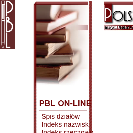
PBL ON-LINE
Spis działów
Indeks nazwisk
Indeks rzeczowy