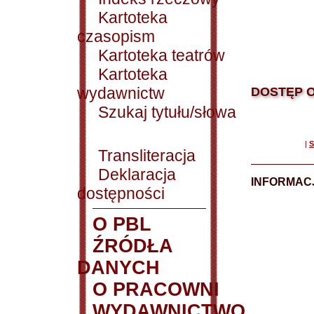
Kartoteka
czasopism
Kartoteka teatrów
Kartoteka
wydawnictw
DOSTĘP O
Szukaj tytułu/słowa
|
S
Transliteracja
Deklaracja
INFORMACJ
dostępności
O PBL
ŹRÓDŁA
DANYCH
O PRACOWNI
WYDAWNICTWO