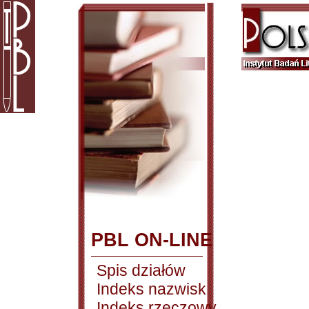
PBL ON-LINE
Spis działów
Indeks nazwisk
Indeks rzeczowy