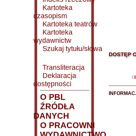
Kartoteka
czasopism
Kartoteka teatrów
Kartoteka
wydawnictw
Szukaj tytułu/słowa
DOSTĘP O
Transliteracja
Deklaracja
|
S
dostępności
INFORMACJ
O PBL
ŹRÓDŁA
DANYCH
O PRACOWNI
WYDAWNICTWO