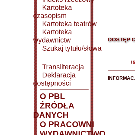
Kartoteka
czasopism
Kartoteka teatrów
Kartoteka
wydawnictw
DOSTĘP O
Szukaj tytułu/słowa
|
S
Transliteracja
Deklaracja
INFORMACJ
dostępności
O PBL
ŹRÓDŁA
DANYCH
O PRACOWNI
WYDAWNICTWO