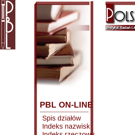
PBL ON-LINE
Spis działów
Indeks nazwisk
Indeks rzeczowy