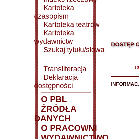
Kartoteka
czasopism
Kartoteka teatrów
Kartoteka
wydawnictw
DOSTĘP O
Szukaj tytułu/słowa
Transliteracja
|
S
Deklaracja
dostępności
INFORMACJ
O PBL
ŹRÓDŁA
DANYCH
O PRACOWNI
WYDAWNICTWO