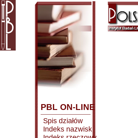
PBL ON-LINE
Spis działów
Indeks nazwisk
Indeks rzeczowy