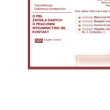
Seria 
Transliteracja
Nu
Deklaracja dostępności
Inne zapisy dotyczące tego m
O PBL
recenzja:
Błaszczuk Ma
ŹRÓDŁA DANYCH
recenzja:
[Bugajski Les
O PRACOWNI
recenzja:
Kozera Grze
WYDAWNICTWO IBL
recenzja:
Węgiełek Ja
KONTAKT
fot. J. Cortazara...)
English version