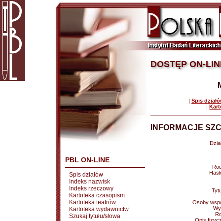
DOSTĘP ON-LIN
|
Spis dział
|
Kart
INFORMACJE SZC
Dział
PBL ON-LINE
Rod
Hasł
Spis działów
Indeks nazwisk
Indeks rzeczowy
Tytu
Kartoteka czasopism
Kartoteka teatrów
Osoby wspó
Wy
Kartoteka wydawnictw
Ro
Szukaj tytułu/słowa
Opis fizyc