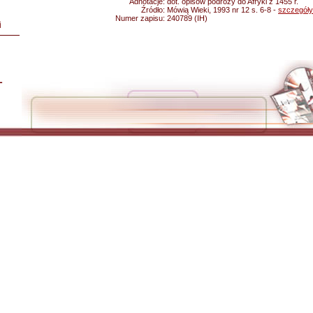
Adnotacje:
dot. opisów podróży do Afryki z 1455 r.
Źródło:
Mówią Wieki, 1993 nr 12 s. 6-8 -
szczegóły
Numer zapisu:
240789 (IH)
i
L