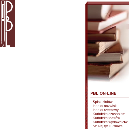
PBL ON-LINE
Spis działów
Indeks nazwisk
Indeks rzeczowy
Kartoteka czasopism
Kartoteka teatrów
Kartoteka wydawnictw
Szukaj tytułu/słowa