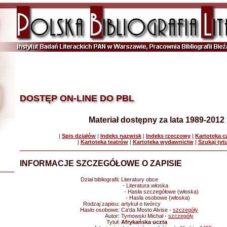
DOSTĘP ON-LINE DO PBL
Materiał dostępny za lata 1989-2012
|
Spis działów
|
Indeks nazwisk
|
Indeks rzeczowy
|
Kartoteka 
|
Kartoteka teatrów
|
Kartoteka wydawnictw
|
Szukaj tyt
INFORMACJE SZCZEGÓŁOWE O ZAPISIE
Dział bibliografii:
Literatury obce
- Literatura włoska
- Hasła szczegółowe (włoska)
- Hasła osobowe (włoska)
Rodzaj zapisu:
artykuł o twórcy
Hasło osobowe:
Ca'da Mosto Alvise -
szczegóły
Autor:
Tymowski Michał -
szczegóły
Tytuł:
Afrykańska uczta