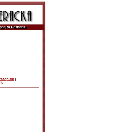
czasopism
|
ułu
|