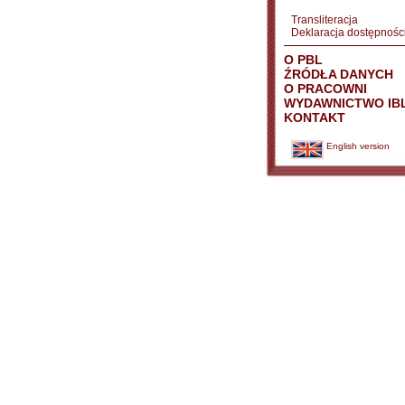
Transliteracja
Deklaracja dostępnośc
O PBL
ŹRÓDŁA DANYCH
O PRACOWNI
WYDAWNICTWO IB
KONTAKT
English version