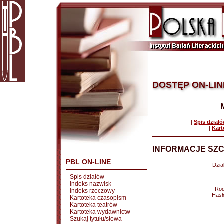
DOSTĘP ON-LIN
|
Spis dział
|
Kart
INFORMACJE SZC
PBL ON-LINE
Dział
Spis działów
Indeks nazwisk
Rod
Indeks rzeczowy
Hasł
Kartoteka czasopism
Kartoteka teatrów
Kartoteka wydawnictw
Szukaj tytułu/słowa