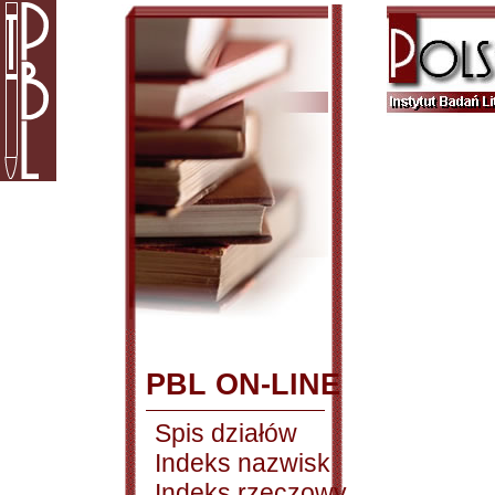
PBL ON-LINE
Spis działów
Indeks nazwisk
Indeks rzeczowy