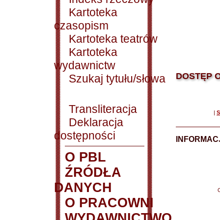
Kartoteka
czasopism
Kartoteka teatrów
Kartoteka
wydawnictw
DOSTĘP O
Szukaj tytułu/słowa
Transliteracja
|
S
Deklaracja
dostępności
INFORMACJ
O PBL
ŹRÓDŁA
DANYCH
O PRACOWNI
WYDAWNICTWO