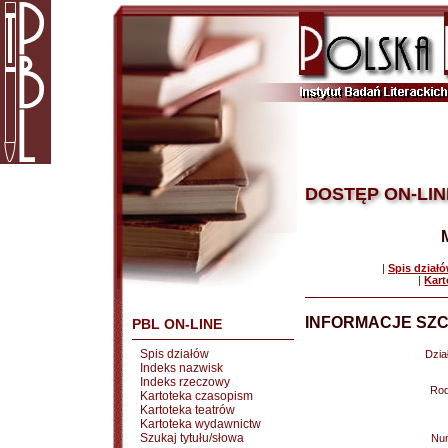
DOSTĘP ON-LIN
|
Spis dział
|
Kart
INFORMACJE SZC
PBL ON-LINE
Spis działów
Dział
Indeks nazwisk
Indeks rzeczowy
Rod
Kartoteka czasopism
Kartoteka teatrów
Kartoteka wydawnictw
Szukaj tytułu/słowa
Nu