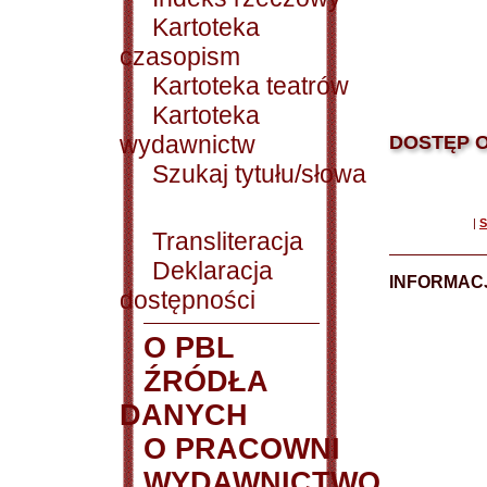
Kartoteka
czasopism
Kartoteka teatrów
Kartoteka
wydawnictw
DOSTĘP O
Szukaj tytułu/słowa
|
S
Transliteracja
Deklaracja
INFORMACJ
dostępności
O PBL
ŹRÓDŁA
DANYCH
O PRACOWNI
WYDAWNICTWO