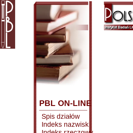
PBL ON-LINE
Spis działów
Indeks nazwisk
Indeks rzeczowy