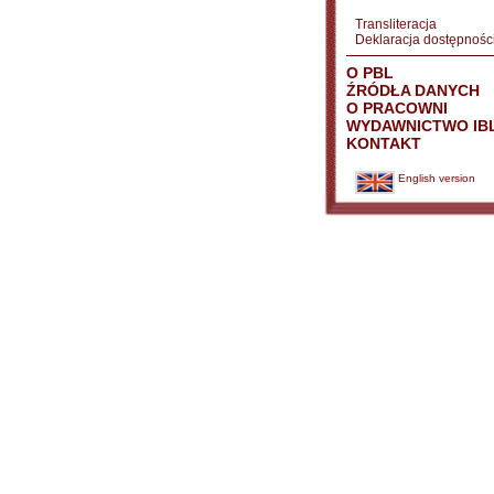
Transliteracja
Deklaracja dostępnośc
O PBL
ŹRÓDŁA DANYCH
O PRACOWNI
WYDAWNICTWO IB
KONTAKT
English version