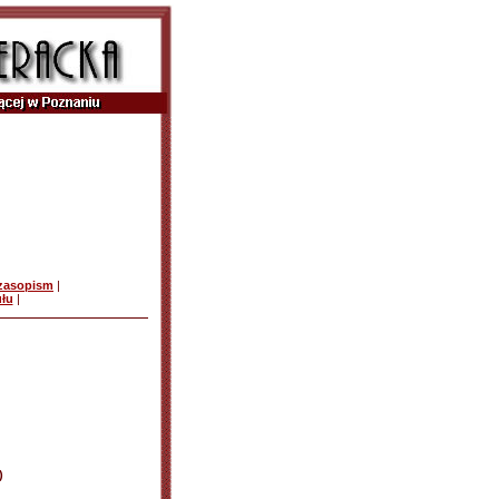
czasopism
|
ułu
|
)