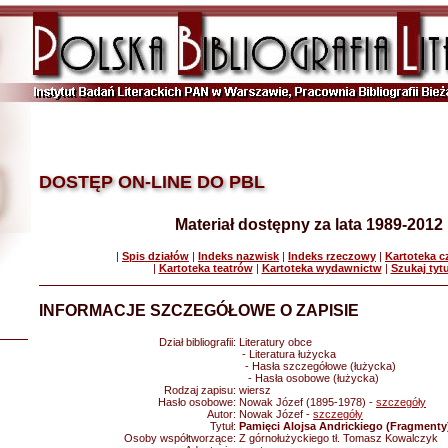
DOSTĘP ON-LINE DO PBL
Materiał dostępny za lata 1989-2012
|
Spis działów
|
Indeks nazwisk
|
Indeks rzeczowy
|
Kartoteka 
|
Kartoteka teatrów
|
Kartoteka wydawnictw
|
Szukaj tyt
INFORMACJE SZCZEGÓŁOWE O ZAPISIE
Dział bibliografii:
Literatury obce
- Literatura łużycka
- Hasła szczegółowe (łużycka)
- Hasła osobowe (łużycka)
Rodzaj zapisu:
wiersz
Hasło osobowe:
Nowak Józef (1895-1978) -
szczegóły
Autor:
Nowak Józef -
szczegóły
Tytuł:
Pamięci Alojsa Andrickiego (Fragmenty
Osoby współtworzące:
Z górnołużyckiego tł. Tomasz Kowalczyk