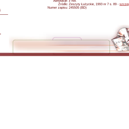
Adnotacje:
z not.
Źródło:
Zeszyty Łużyckie, 1993 nr 7 s. 89 -
szcze
Numer zapisu:
245505 (BD)
i
L