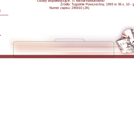
Osoby współtworzące:
Tł. Michał Kłobukowski
Źródło:
Tygodnik Powszechny, 1993 nr 36 s. 10 -
Numer zapisu:
246910 (JK)
i
L