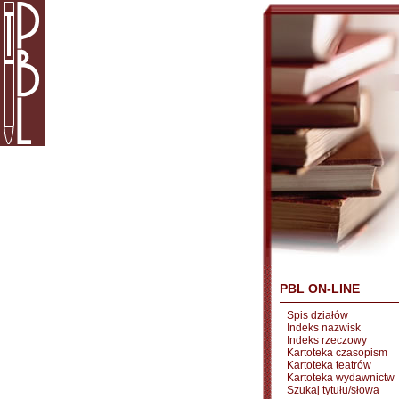
PBL ON-LINE
Spis działów
Indeks nazwisk
Indeks rzeczowy
Kartoteka czasopism
Kartoteka teatrów
Kartoteka wydawnictw
Szukaj tytułu/słowa