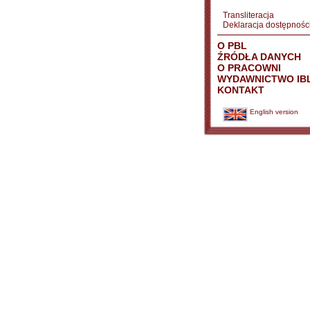
Transliteracja
Deklaracja dostępnośc
O PBL
ŹRÓDŁA DANYCH
O PRACOWNI
WYDAWNICTWO IB
KONTAKT
English version