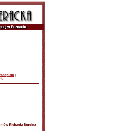
czasopism
|
ułu
|
ozmów Richarda Burgina