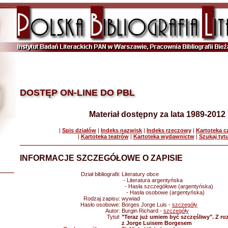
DOSTĘP ON-LINE DO PBL
Materiał dostępny za lata 1989-2012
|
Spis działów
|
Indeks nazwisk
|
Indeks rzeczowy
|
Kartoteka 
|
Kartoteka teatrów
|
Kartoteka wydawnictw
|
Szukaj tyt
INFORMACJE SZCZEGÓŁOWE O ZAPISIE
Dział bibliografii:
Literatury obce
- Literatura argentyńska
- Hasła szczegółowe (argentyńska)
- Hasła osobowe (argentyńska)
Rodzaj zapisu:
wywiad
Hasło osobowe:
Borges Jorge Luis -
szczegóły
Autor:
Burgin Richard -
szczegóły
Tytuł:
"Teraz już umiem być szczęśliwy". Z r
z Jorge Luisem Borgesem