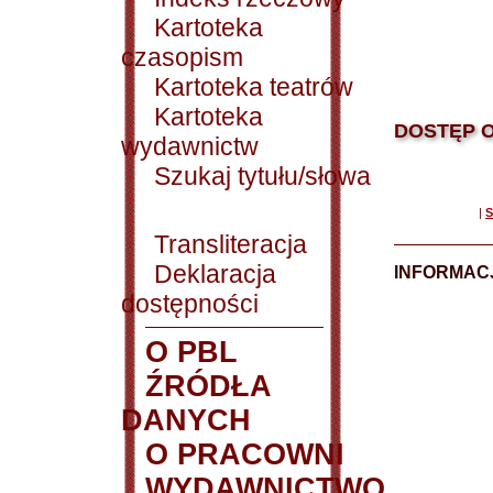
Kartoteka
czasopism
Kartoteka teatrów
Kartoteka
DOSTĘP O
wydawnictw
Szukaj tytułu/słowa
|
S
Transliteracja
Deklaracja
INFORMACJ
dostępności
O PBL
ŹRÓDŁA
DANYCH
O PRACOWNI
WYDAWNICTWO