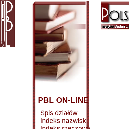
PBL ON-LINE
Spis działów
Indeks nazwisk
Indeks rzeczowy