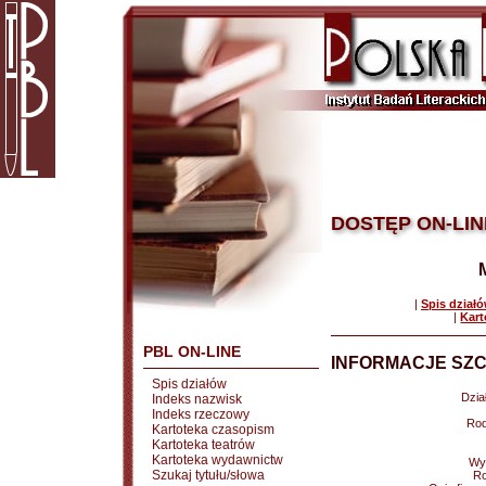
DOSTĘP ON-LIN
|
Spis dział
|
Kart
PBL ON-LINE
INFORMACJE SZC
Spis działów
Dział
Indeks nazwisk
Indeks rzeczowy
Rod
Kartoteka czasopism
Kartoteka teatrów
Kartoteka wydawnictw
Wy
Szukaj tytułu/słowa
Ro