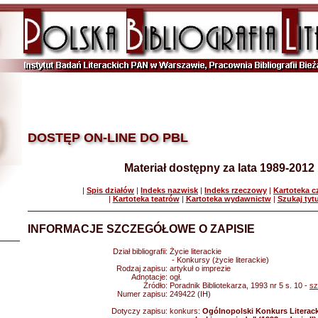
DOSTĘP ON-LINE DO PBL
Materiał dostępny za lata 1989-2012
|
Spis działów
|
Indeks nazwisk
|
Indeks rzeczowy
|
Kartoteka 
|
Kartoteka teatrów
|
Kartoteka wydawnictw
|
Szukaj tyt
INFORMACJE SZCZEGÓŁOWE O ZAPISIE
Dział bibliografii:
Życie literackie
- Konkursy (życie literackie)
Rodzaj zapisu:
artykuł o imprezie
Adnotacje:
ogł.
Źródło:
Poradnik Bibliotekarza, 1993 nr 5 s. 10 -
sz
Numer zapisu:
249422 (IH)
Dotyczy zapisu:
konkurs:
Ogólnopolski Konkurs Literac