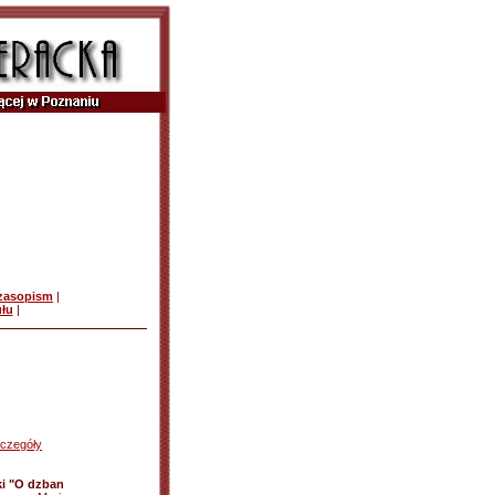
czasopism
|
ułu
|
czegóły
ki "O dzban