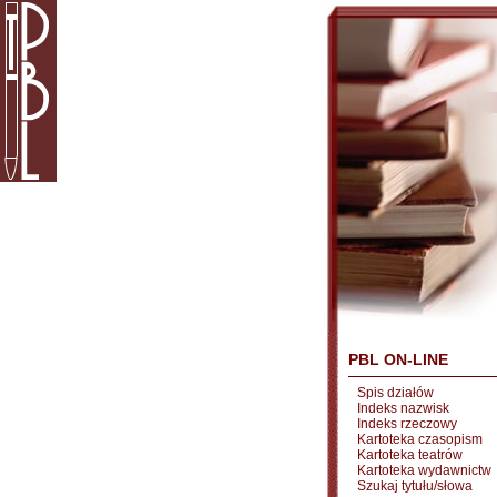
PBL ON-LINE
Spis działów
Indeks nazwisk
Indeks rzeczowy
Kartoteka czasopism
Kartoteka teatrów
Kartoteka wydawnictw
Szukaj tytułu/słowa