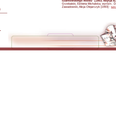
czarnoleskiego miodu" (1993; edycja II)
Grzebalski, Elżbieta Michalska; wyróżn.: 
Zawadowski, Alicja Olejarczyk [1993] -
szc
i
L