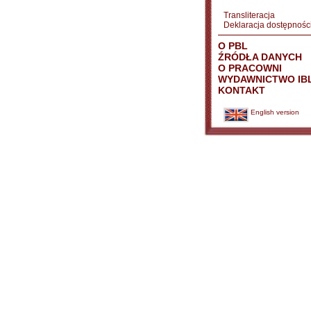
Transliteracja
Deklaracja dostępnośc
O PBL
ŹRÓDŁA DANYCH
O PRACOWNI
WYDAWNICTWO IB
KONTAKT
English version