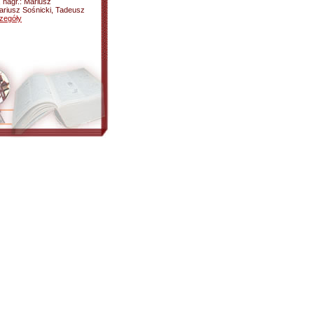
, nagr.: Mariusz
Dariusz Sośnicki, Tadeusz
zegóły