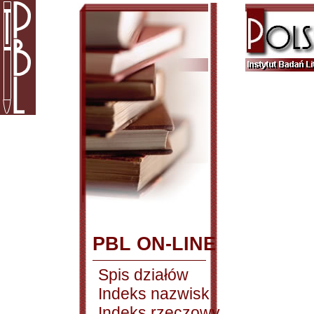
PBL ON-LINE
Spis działów
Indeks nazwisk
Indeks rzeczowy