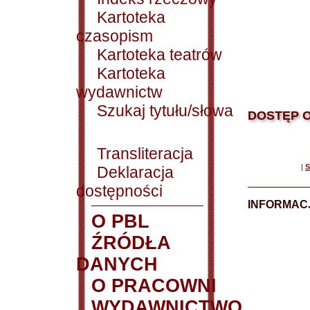
Kartoteka
czasopism
Kartoteka teatrów
Kartoteka
wydawnictw
Szukaj tytułu/słowa
DOSTĘP O
Transliteracja
|
S
Deklaracja
dostępności
INFORMACJ
O PBL
ŹRÓDŁA
DANYCH
O PRACOWNI
WYDAWNICTWO