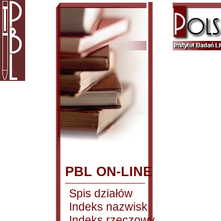
PBL ON-LINE
Spis działów
Indeks nazwisk
Indeks rzeczowy