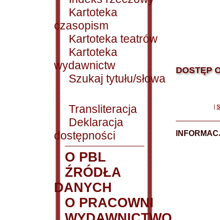
Kartoteka
czasopism
Kartoteka teatrów
Kartoteka
wydawnictw
DOSTĘP O
Szukaj tytułu/słowa
Transliteracja
|
S
Deklaracja
dostępności
INFORMACJ
O PBL
ŹRÓDŁA
DANYCH
O PRACOWNI
WYDAWNICTWO