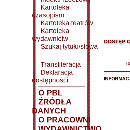
Kartoteka
czasopism
Kartoteka teatrów
Kartoteka
wydawnictw
DOSTĘP O
Szukaj tytułu/słowa
Transliteracja
|
S
Deklaracja
dostępności
INFORMACJ
O PBL
ŹRÓDŁA
DANYCH
O PRACOWNI
WYDAWNICTWO