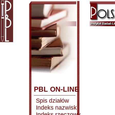
PBL ON-LINE
Spis działów
Indeks nazwisk
Indeks rzeczowy