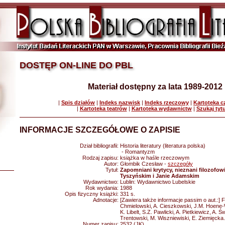
DOSTĘP ON-LINE DO PBL
Materiał dostępny za lata 1989-2012
|
Spis działów
|
Indeks nazwisk
|
Indeks rzeczowy
|
Kartoteka 
|
Kartoteka teatrów
|
Kartoteka wydawnictw
|
Szukaj tyt
INFORMACJE SZCZEGÓŁOWE O ZAPISIE
Dział bibliografii:
Historia literatury (literatura polska)
- Romantyzm
Rodzaj zapisu:
książka w haśle rzeczowym
Autor:
Głombik Czesław -
szczegóły
Tytuł:
Zapomniani krytycy, nieznani filozofow
Tyszyńskim i Janie Adamskim
Wydawnictwo:
Lublin: Wydawnictwo Lubelskie
Rok wydania:
1988
Opis fizyczny książki:
331 s.
Adnotacje:
[Zawiera także informacje passim o aut.:] F
Chmielowski, A. Cieszkowski, J.M. Hoene-W
K. Libelt, S.Z. Pawlicki, A. Pietkiewicz, A. 
Trentowski, M. Wiszniewiski, E. Ziemięcka.
Numer zapisu:
2532 (JK)