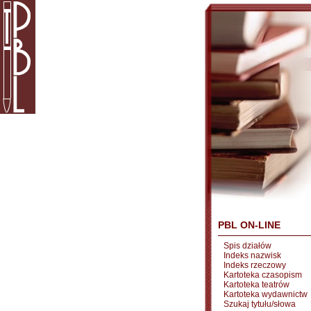
PBL ON-LINE
Spis działów
Indeks nazwisk
Indeks rzeczowy
Kartoteka czasopism
Kartoteka teatrów
Kartoteka wydawnictw
Szukaj tytułu/słowa