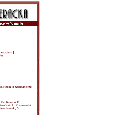
czasopism
|
ułu
|
ie. Rzecz o Aleksandrze
. Bentkowski, P.
roński, J.I. Kraszewski,
Świętochowski, B.