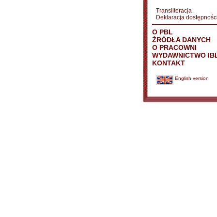
Transliteracja
Deklaracja dostępnośc
O PBL
ŹRÓDŁA DANYCH
O PRACOWNI
WYDAWNICTWO IB
KONTAKT
English version