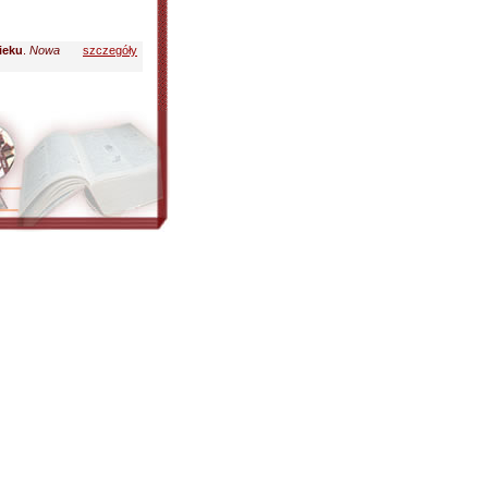
wieku
.
Nowa
szczegóły