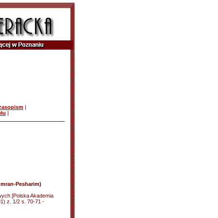
czasopism
|
ułu
|
Qumran-Pesharim)
wych [Polska Akademia
) z. 1/2 s. 70-71 -