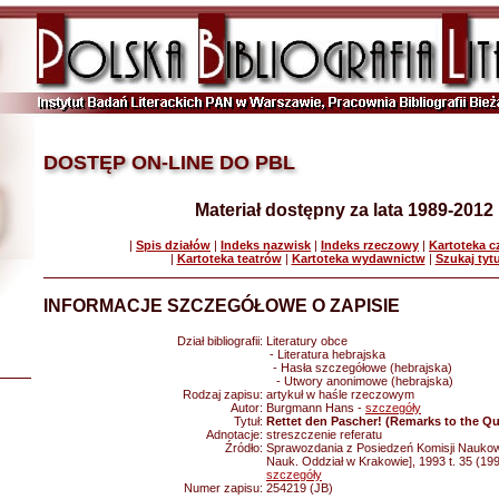
DOSTĘP ON-LINE DO PBL
Materiał dostępny za lata 1989-2012
|
Spis działów
|
Indeks nazwisk
|
Indeks rzeczowy
|
Kartoteka 
|
Kartoteka teatrów
|
Kartoteka wydawnictw
|
Szukaj tyt
INFORMACJE SZCZEGÓŁOWE O ZAPISIE
Dział bibliografii:
Literatury obce
- Literatura hebrajska
- Hasła szczegółowe (hebrajska)
- Utwory anonimowe (hebrajska)
Rodzaj zapisu:
artykuł w haśle rzeczowym
Autor:
Burgmann Hans -
szczegóły
Tytuł:
Rettet den Pascher! (Remarks to the 
Adnotacje:
streszczenie referatu
Źródło:
Sprawozdania z Posiedzeń Komisji Nauko
Nauk. Oddział w Krakowie], 1993 t. 35 (1991
szczegóły
Numer zapisu:
254219 (JB)