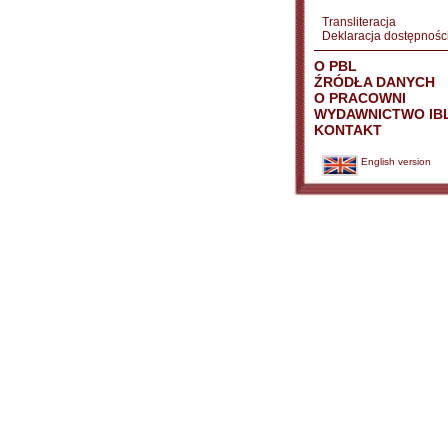
Transliteracja
Deklaracja dostępnośc
O PBL
ŹRÓDŁA DANYCH
O PRACOWNI
WYDAWNICTWO IB
KONTAKT
English version