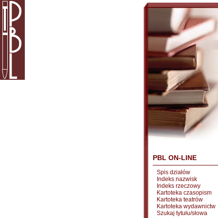
PBL ON-LINE
Spis działów
Indeks nazwisk
Indeks rzeczowy
Kartoteka czasopism
Kartoteka teatrów
Kartoteka wydawnictw
Szukaj tytułu/słowa