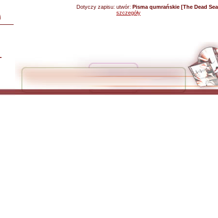
Dotyczy zapisu:
utwór:
Pisma qumrańskie [The Dead Sea 
szczegóły
i
L