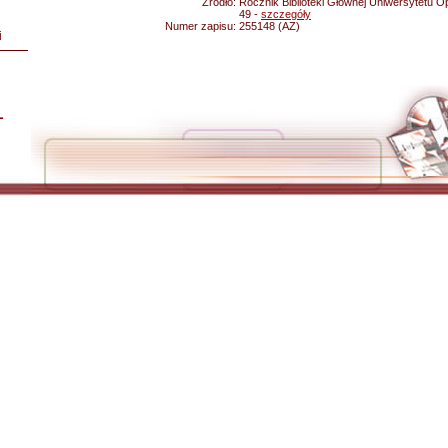
Źródło:
Rocznik Biblioteki Głównej Uniwersytetu Op
49 -
szczegóły
Numer zapisu:
255148 (AZ)
i
L