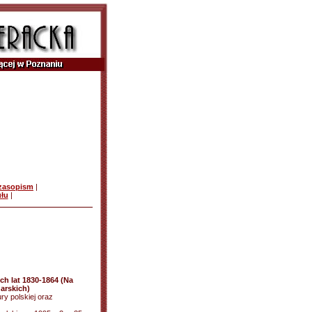
czasopism
|
ułu
|
ch lat 1830-1864 (Na
arskich)
tury polskiej oraz