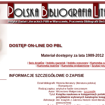
DOSTĘP ON-LINE DO PBL
Materiał dostępny za lata 1989-2012
|
Spis działów
|
Indeks nazwisk
|
Indeks rzeczowy
|
Kartoteka 
|
Kartoteka teatrów
|
Kartoteka wydawnictw
|
Szukaj tyt
INFORMACJE SZCZEGÓŁOWE O ZAPISIE
Dział bibliografii:
Historia literatury (literatura polska)
- Romantyzm
Rodzaj zapisu:
artykuł w haśle rzeczowym
Autor:
Wrzeciono Małgorzata -
szczegóły
Tytuł:
Książka naukowa w księgarniach polski
przykładzie wybranych katalogów księg
Adnotacje:
dot. książek z zakresu historii i teorii litera
powszechnej