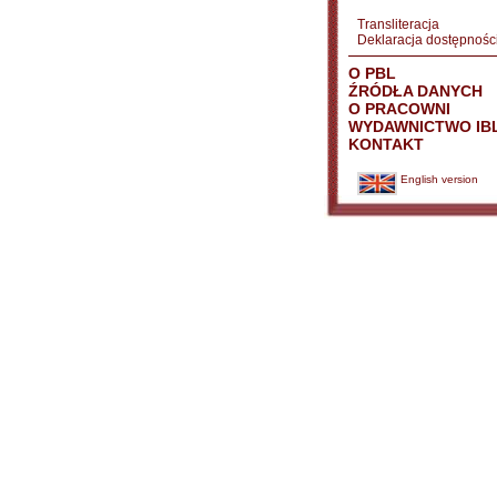
Transliteracja
Deklaracja dostępnośc
O PBL
ŹRÓDŁA DANYCH
O PRACOWNI
WYDAWNICTWO IB
KONTAKT
English version