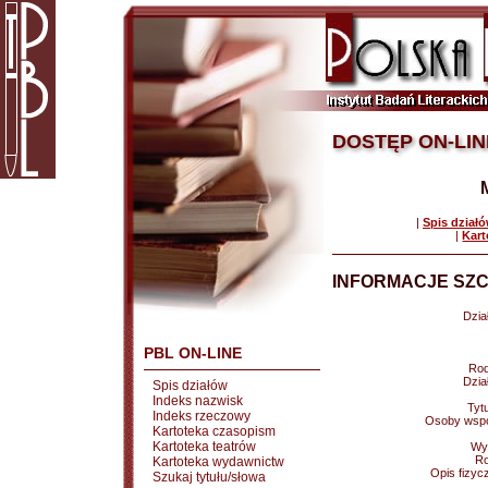
DOSTĘP ON-LIN
|
Spis dział
|
Kart
INFORMACJE SZC
Dział
PBL ON-LINE
Rod
Dział
Spis działów
Indeks nazwisk
Tytu
Indeks rzeczowy
Osoby wspó
Kartoteka czasopism
Kartoteka teatrów
Wy
Ro
Kartoteka wydawnictw
Opis fizyc
Szukaj tytułu/słowa