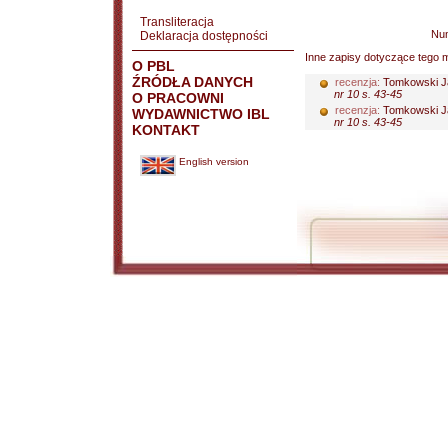
Transliteracja
Nu
Deklaracja dostępności
Inne zapisy dotyczące tego m
O PBL
ŹRÓDŁA DANYCH
recenzja:
Tomkowski J
nr 10 s. 43-45
O PRACOWNI
recenzja:
Tomkowski J
WYDAWNICTWO IBL
nr 10 s. 43-45
KONTAKT
English version