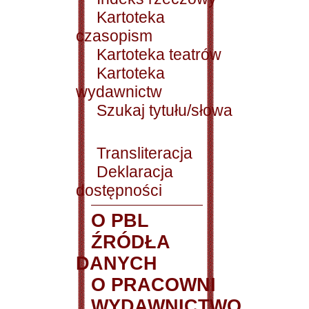
Kartoteka
czasopism
Kartoteka teatrów
Kartoteka
wydawnictw
Szukaj tytułu/słowa
Transliteracja
Deklaracja
dostępności
O PBL
ŹRÓDŁA
DANYCH
O PRACOWNI
WYDAWNICTWO