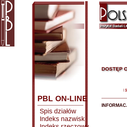
DOSTĘP O
|
S
PBL ON-LINE
INFORMACJ
Spis działów
Indeks nazwisk
Indeks rzeczowy