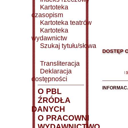
Kartoteka
czasopism
Kartoteka teatrów
Kartoteka
wydawnictw
Szukaj tytułu/słowa
DOSTĘP O
Transliteracja
Deklaracja
|
S
dostępności
INFORMACJ
O PBL
ŹRÓDŁA
DANYCH
O PRACOWNI
WYDAWNICTWO