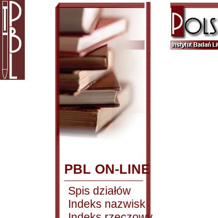
PBL ON-LINE
Spis działów
Indeks nazwisk
Indeks rzeczowy